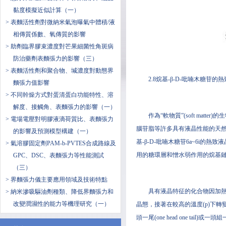
黏度模擬近似計算（一）
> 表麵活性劑對微納米氣泡曝氣中體積/液
相傳質係數、氧傳質的影響
> 助劑臨界膠束濃度對芒果細菌性角斑病
防治藥劑表麵張力的影響（三）
> 表麵活性劑和聚合物、堿濃度對動態界
2.8烷基-β-D-吡喃木糖苷的
麵張力值影響
> 不同幹燥方式對蛋清蛋白功能特性、溶
解度、接觸角、表麵張力的影響（一）
作為“軟物質”(soft m
> 電場電壓對明膠液滴荷質比、表麵張力
腦苷脂等許多具有液晶性能的天
的影響及預測模型構建（一）
基-β-D-吡喃木糖苷6a~6i
> 氣溶膠固定劑PAM-b-PVTES合成路線及
用的糖環層和憎水弱作用的烷基
GPC、DSC、表麵張力等性能測試
（三）
> 界麵張力儀主要應用領域及技術特點
具有液晶特征的化合物因加熱
> 納米滲吸驅油劑種類、降低界麵張力和
改變潤濕性的能力等機理研究（一）
晶態，接著在較高的溫度(p)下轉
頭一尾(one head one tail