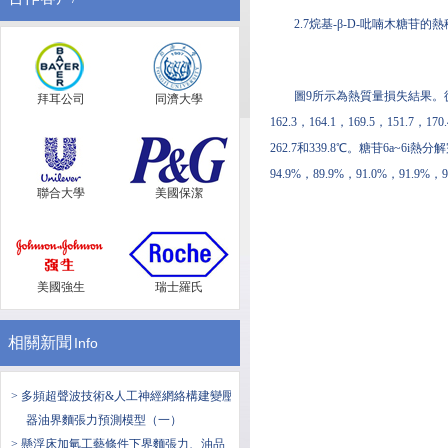
2.7烷基-β-D-吡喃木糖苷的
圖9所示為熱質量損失結果。從圖
拜耳公司
同濟大學
162.3，164.1，169.5，151.7
262.7和339.8℃。糖苷6a~6i熱分解
94.9%，89.9%，91.0%，91
聯合大學
美國保潔
美國強生
瑞士羅氏
相關新聞
Info
> 多頻超聲波技術&人工神經網絡構建變壓
器油界麵張力預測模型（一）
> 懸浮床加氫工藝條件下界麵張力、油品