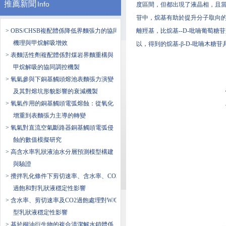
推薦新聞
Info
度區間，但都出現了液晶相，且當疏
苷中，烷基有助於提升分子取向的
> OBS/CHSB複配體係降低界麵張力的協同
離羥基，比烷基--D-吡喃葡萄
機理與甲烷解吸增效
以，得到的烷基-β-D-吡喃木糖
> 表麵活性劑複配體係對煤岩界麵重構與
甲烷解吸的協同調控機製
> 氧氣參與下銅基觸頭熔池表麵張力演變
及其對熔坑形貌影響的衰減機製
> 氧氣作用的銅基觸頭電弧熔蝕：從氧化
增重到表麵張力主導的轉變
> 氧氣對直流空氣斷路器銅基觸頭電弧侵
蝕的數值模擬研究
> 高含水率乳狀液油水分層預測模型構建
與驗證
> 攪拌乳化條件下剪切速率、含水率、CO2
過飽和對乳狀液穩定性影響
> 含水率、剪切速率及CO2過飽處理對W/O
型乳狀液穩定性影響
> 基於桐油衍生物的複合清潔解水鎖體係