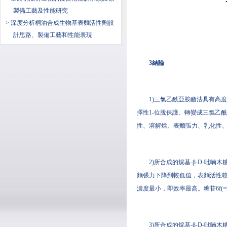
製備工藝及性能研究
> 深度分析桐油合成生物基表麵活性劑設
計思路、製備工藝和性能表現
3結論
1)三氯乙酰亞胺酯法具有高
擇性1-位脫保護、轉變成三氯乙酰亞
性、溶解焓、表麵張力、乳化性
2)所合成的烷基-β-D-吡喃木糖
麵張力下降到較低值，表麵活性較強
濃度最小，即效率最高。糖苷6f(=
3)所合成的烷基-β-D-吡