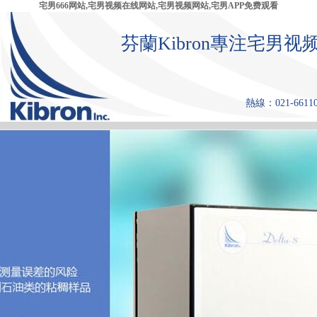
宅男666网站,宅男视频在线网站,宅男视频网站,宅男APP免费观看
芬蘭Kibron專注宅
熱線：021-661108
首 頁
產品中心
張力儀
宅