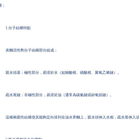
釋：
1.分子結構特點
表麵活性劑分子由兩部分組成：
親水頭基：極性部分，易溶於水（如羧酸根、磺酸根、聚氧乙烯鏈）。
疏水尾鏈：非極性部分，易溶於油（通常為碳氫鏈或矽氧烷鏈）。
這種兩親性結構使其能夠定向排列在油水界麵上，親水頭伸入水相，疏水尾伸入