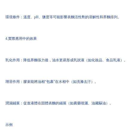
環境條件：溫度、pH、鹽度等可能影響表麵活性劑的溶解性和界麵排列。
4.實際應用中的效果
乳化作用：降低界麵張力後，油水更易形成乳狀液（如化妝品、食品乳液）。
增溶作用：膠束能將油相“包裹”在水相中（如洗滌去汙）。
潤濕鋪展：促進液體在固體表麵的鋪展（如農藥噴灑、油藏驅油）。
示例