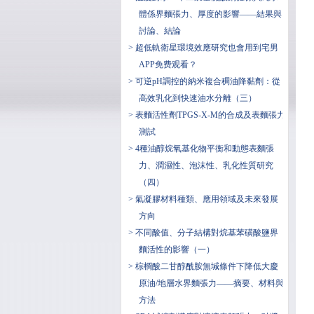
體係界麵張力、厚度的影響——結果與
討論、結論
> 超低軌衛星環境效應研究也會用到宅男
APP免费观看？
> 可逆pH調控的納米複合稠油降黏劑：從
高效乳化到快速油水分離（三）
> 表麵活性劑TPGS-X-M的合成及表麵張力
測試
> 4種油醇烷氧基化物平衡和動態表麵張
力、潤濕性、泡沫性、乳化性質研究
（四）
> ​氣凝膠材料種類、應用領域及未來發展
方向
> 不同酸值、分子結構對烷基苯磺酸鹽界
麵活性的影響（一）
> 棕櫚酸二甘醇酰胺無堿條件下降低大慶
原油/地層水界麵張力——摘要、材料與
方法