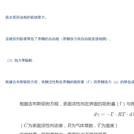
疏水尾與油相的範德華力。
這種排列顯著降低了界麵的自由能（界麵張力與自由能直接相關）。
（3）熱力學驅動
根據吉布斯吸附方程，表麵活性劑在界麵的吸附量（Γ）與界麵張力（γ）的降低