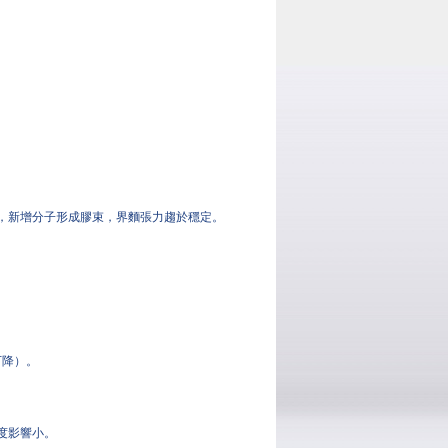
後，新增分子形成膠束，界麵張力趨於穩定。
下降）。
鹽度影響小。