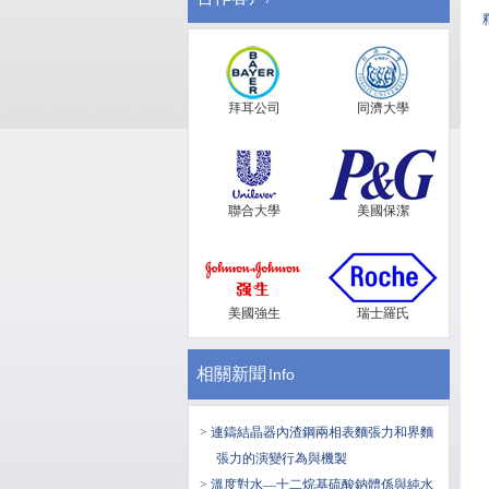
拜耳公司
同濟大學
聯合大學
美國保潔
美國強生
瑞士羅氏
相關新聞
Info
> 連鑄結晶器內渣鋼兩相表麵張力和界麵
張力的演變行為與機製
> 溫度對水—十二烷基硫酸鈉體係與純水