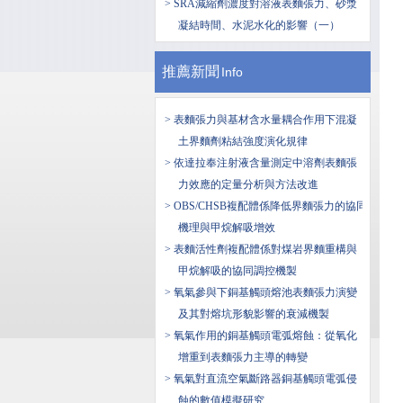
> SRA減縮劑濃度對溶液表麵張力、砂漿
凝結時間、水泥水化的影響（一）
推薦新聞
Info
> 表麵張力與基材含水量耦合作用下混凝
土界麵劑粘結強度演化規律
> 依達拉奉注射液含量測定中溶劑表麵張
力效應的定量分析與方法改進
> OBS/CHSB複配體係降低界麵張力的協同
機理與甲烷解吸增效
> 表麵活性劑複配體係對煤岩界麵重構與
甲烷解吸的協同調控機製
> 氧氣參與下銅基觸頭熔池表麵張力演變
及其對熔坑形貌影響的衰減機製
> 氧氣作用的銅基觸頭電弧熔蝕：從氧化
增重到表麵張力主導的轉變
> 氧氣對直流空氣斷路器銅基觸頭電弧侵
蝕的數值模擬研究