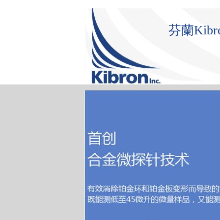
芬蘭Ki
首 頁