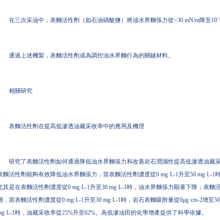
在三次采油中，表麵活性劑（如石油磺酸鹽）將油水界麵張力從~30 mN/m降至10
通過上述機製，表麵活性劑成為調控油水界麵行為的關鍵材料。
相關研究
表麵活性劑在提高低滲透油藏采收率中的應用及機理
研究了表麵活性劑如何通過降低油水界麵張力和改善岩石潤濕性提高低滲透油藏
表麵活性劑能夠有效降低油水界麵張力，當表麵活性劑濃度從0 mg·L-1升至50 mg·L-1時，油水界
尤其是在表麵活性劑濃度從0 mg·L-1升至30 mg·L-1時，油水界麵張力顯著下降
關，當表麵活性劑濃度從0 mg·L-1升至30 mg·L-1時，岩石表麵吸附量從0μg·cm-2增至50.3
mg·L-1時，油藏采收率從25%升至62%。為低滲油田的化學增產提供了科學依據。