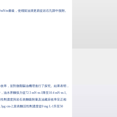
⁻³mN/m量級，使殘留油滴更易從岩石孔隙中脫附。
采收率，並對微觀驅油機理進行了探究。結果表明，
麵張力從72.5 mN·m-1降至10.4 mN·m-1,
；表麵活性劑濃度與岩石表麵吸附量及油藏采收率呈正相
μg·cm-2,當表麵活性劑濃度從0 mg·L-1升至50