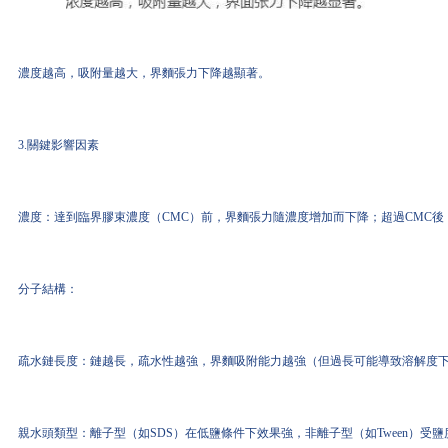
濃度越高，吸附量越大，界麵張力下降越顯著。
3.關鍵影響因素
濃度：達到臨界膠束濃度（CMC）前，界麵張力隨濃度增加而下降；超過CMC
分子結構：
疏水鏈長度：鏈越長，疏水性越強，界麵吸附能力越強（但過長可能導致溶解度
親水頭類型：離子型（如SDS）在低鹽條件下效果強，非離子型（如Tween）受