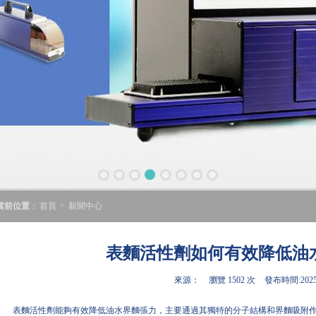
當前位置
：
首頁
>
新聞中心
表麵活性劑如何有效降低油
來源：
瀏覽 1502 次
發布時間:2025-
表麵活性劑能夠有效降低油水界麵張力，主要通過其獨特的分子結構和界麵吸附