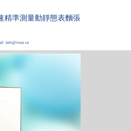
快速精準測量動靜態表麵張
il: info@vizai.cn
域
關於Kibron
论文大厅
技术问答