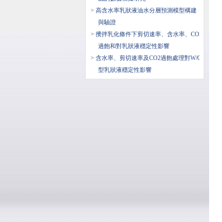
> 高含水率乳狀液油水分層預測模型構建
與驗證
> 攪拌乳化條件下剪切速率、含水率、CO2
過飽和對乳狀液穩定性影響
> 含水率、剪切速率及CO2過飽處理對W/O
型乳狀液穩定性影響