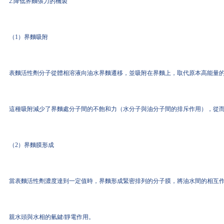
2.降低界麵張力的機製
（1）界麵吸附
表麵活性劑分子從體相溶液向油水界麵遷移，並吸附在界麵上，取代原本高能量的
這種吸附減少了界麵處分子間的不飽和力（水分子與油分子間的排斥作用），從
（2）界麵膜形成
當表麵活性劑濃度達到一定值時，界麵形成緊密排列的分子膜，將油水間的相互
親水頭與水相的氫鍵/靜電作用。