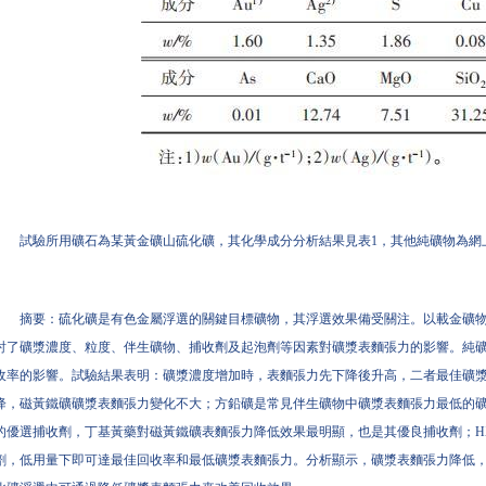
試驗所用礦石為某黃金礦山硫化礦，其化學成分分析結果見表1，其他純礦物為
摘要：硫化礦是有色金屬浮選的關鍵目標礦物，其浮選效果備受關注。以載金礦
討了礦漿濃度、粒度、伴生礦物、捕收劑及起泡劑等因素對礦漿表麵張力的影響。純
收率的影響。試驗結果表明：礦漿濃度增加時，表麵張力先下降後升高，二者最佳礦漿
降，磁黃鐵礦礦漿表麵張力變化不大；方鉛礦是常見伴生礦物中礦漿表麵張力最低的礦
的優選捕收劑，丁基黃藥對磁黃鐵礦表麵張力降低效果最明顯，也是其優良捕收劑；HX-
劑，低用量下即可達最佳回收率和最低礦漿表麵張力。分析顯示，礦漿表麵張力降低