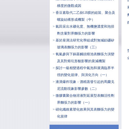
梯度的微觀成因
> 香豆素取代二乙炔LB膜的組裝、聚合及
螺旋結構形成機製（中）
> 氣田采出水礦化度、無機鹽濃度和泡排
劑含量對界麵張力的影響
> 基於座滴法研究化學組成對無堿鋁硼矽
玻璃表麵張力的影響（三）
> 氧氣參與下銅基觸頭熔池表麵張力演變
及其對熔坑形貌影響的衰減機製
> 探討一級相變過程中氣泡和液滴臨界半
徑的變化規律、與演化方向（一）
> 液滴爆炸現象：酒精蒸發引起的馬蘭戈
尼流動現象影響參數（二）
> 微膠囊聚合物溶液對延展型表麵活性劑
界麵張力的影響（一）
> 硝化纖維素塑化效果與其表麵張力的變
化規律