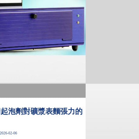
和起泡劑對礦漿表麵張力的
26-02-06