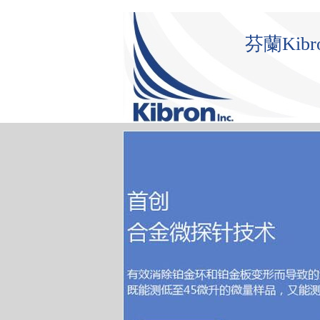
芬蘭Ki
首 頁