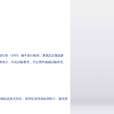
射線衍射（XRD）儀中進行檢測，通過設定儀器參
，雜峰很少，符合試驗要求，可以用作後續試驗研究。
晚期結晶形式存在，其特征表現為粒徑較小、拋光度