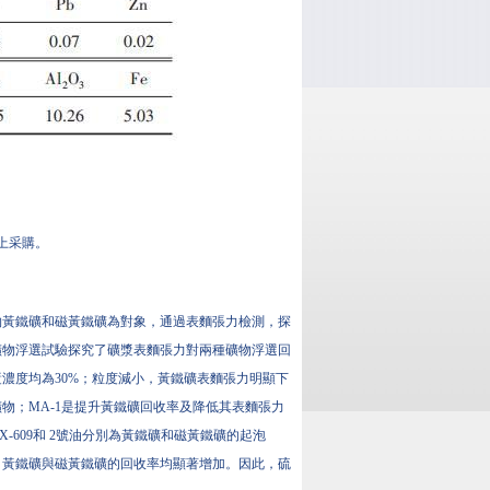
網上采購。
物黃鐵礦和磁黃鐵礦為對象，通過表麵張力檢測，探
礦物浮選試驗探究了礦漿表麵張力對兩種礦物浮選回
濃度均為30%；粒度減小，黃鐵礦表麵張力明顯下
物；MA-1是提升黃鐵礦回收率及降低其表麵張力
609和 2號油分別為黃鐵礦和磁黃鐵礦的起泡
，黃鐵礦與磁黃鐵礦的回收率均顯著增加。因此，硫