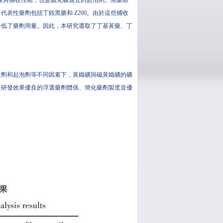
由於兼具捕收性能，也是硫化礦適宜的起泡劑。黑藥類
表性藥劑包括丁銨黑藥和 Z200。由於這些捕收
降低了藥劑用量。因此，本研究選取了丁基黃藥、丁
收劑和起泡劑等不同因素下，黃鐵礦與磁黃鐵礦的礦
並研發效果優良的浮選藥劑體係、簡化藥劑製度並優