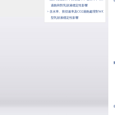
過飽和對乳狀液穩定性影響
> 含水率、剪切速率及CO2過飽處理對W/O
型乳狀液穩定性影響