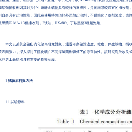
括鬆油、煤油、鬆醇油（又名 2號油）等，此外，以 HX-609為代表的改性起泡劑
和酯類捕收劑因其對共伴生遊離金礦物具有較好的選擇性，是黃鐵礦較適宜的捕收劑，代
劑自身具有起泡性能，因此在使用時無須額外添加起泡劑，不僅簡化了藥劑製度，也
銨黑藥和 MA-1 3種捕收劑，2號油、HX-609、丁銨黑藥3種起泡劑。
本文以某黃金礦山硫化礦為研究對象，通過考察礦漿濃度、粒度、伴生礦物、捕
漿表麵張力，深入探討了硫化礦在不同浮選藥劑體係下的浮選特性。該研究對於改良
化浮選工藝指標具有重要的指導意義。
1 試驗原料與方法
1.1 試驗原料