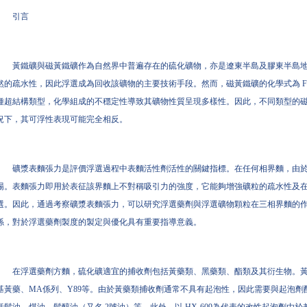
引言
黃鐵礦與磁黃鐵礦作為自然界中普遍存在的硫化礦物，亦是遼東半島及膠東半島
然的疏水性，因此浮選成為回收該礦物的主要技術手段。然而，磁黃鐵礦的化學式為 Fe1-x
種超結構類型，化學組成的不穩定性導致其礦物性質呈現多樣性。因此，不同類型的
況下，其可浮性表現可能完全相反。
礦漿表麵張力是評價浮選過程中表麵活性劑活性的關鍵指標。在任何相界麵，由
場。表麵張力即用於表征該界麵上不對稱吸引力的強度，它能夠增強礦粒的疏水性及
選。因此，通過考察礦漿表麵張力，可以研究浮選藥劑與浮選礦物顆粒在三相界麵的
係，對於浮選藥劑製度的製定與優化具有重要指導意義。
在浮選藥劑方麵，硫化礦適宜的捕收劑包括黃藥類、黑藥類、酯類及其衍生物。
基黃藥、MA係列、Y89等。由於黃藥類捕收劑通常不具有起泡性，因此需要與起泡