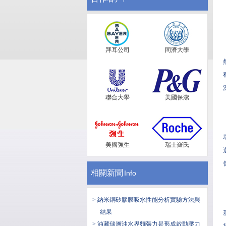
拜耳公司
同濟大學
聯合大學
美國保潔
美國強生
瑞士羅氏
相關新聞
Info
> 納米銅矽膠膜吸水性能分析實驗方法與
結果
> 油藏儲層油水界麵張力是形成啟動壓力