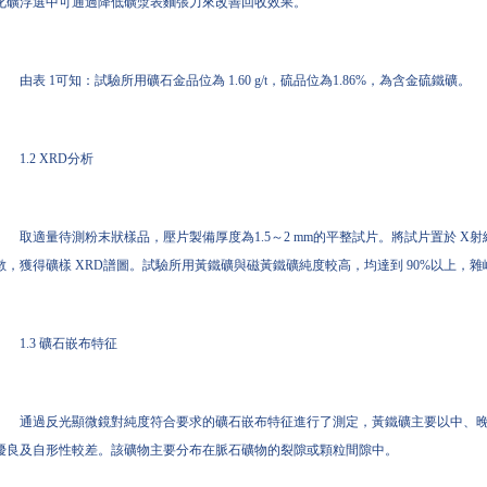
化礦浮選中可通過降低礦漿表麵張力來改善回收效果。
由表 1可知：試驗所用礦石金品位為 1.60 g/t，硫品位為1.86%，為含金硫鐵礦。
1.2 XRD分析
取適量待測粉末狀樣品，壓片製備厚度為1.5～2 mm的平整試片。將試片置於 X
數，獲得礦樣 XRD譜圖。試驗所用黃鐵礦與磁黃鐵礦純度較高，均達到 90%以上
1.3 礦石嵌布特征
通過反光顯微鏡對純度符合要求的礦石嵌布特征進行了測定，黃鐵礦主要以中、
優良及自形性較差。該礦物主要分布在脈石礦物的裂隙或顆粒間隙中。