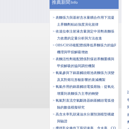
推薦新聞
Info
> 表麵張力與基材含水量耦合作用下混凝
土界麵劑粘結強度演化規律
> 依達拉奉注射液含量測定中溶劑表麵張
力效應的定量分析與方法改進
> OBS/CHSB複配體係降低界麵張力的協同
機理與甲烷解吸增效
> 表麵活性劑複配體係對煤岩界麵重構與
甲烷解吸的協同調控機製
> 氧氣參與下銅基觸頭熔池表麵張力演變
及其對熔坑形貌影響的衰減機製
> 氧氣作用的銅基觸頭電弧熔蝕：從氧化
增重到表麵張力主導的轉變
> 氧氣對直流空氣斷路器銅基觸頭電弧侵
蝕的數值模擬研究
> 高含水率乳狀液油水分層預測模型構建
與驗證
> 攪拌乳化條件下剪切速率、含水率、CO2