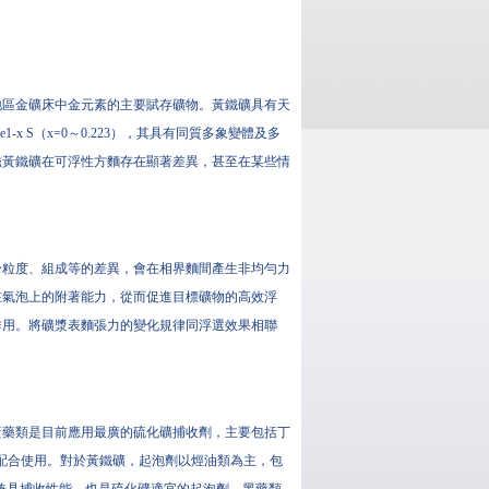
地區金礦床中金元素的主要賦存礦物。黃鐵礦具有天
 S（x=0～0.223），其具有同質多象變體及多
磁黃鐵礦在可浮性方麵存在顯著差異，甚至在某些情
於粒度、組成等的差異，會在相界麵間產生非均勻力
在氣泡上的附著能力，從而促進目標礦物的高效浮
作用。將礦漿表麵張力的變化規律同浮選效果相聯
黃藥類是目前應用最廣的硫化礦捕收劑，主要包括丁
劑配合使用。對於黃鐵礦，起泡劑以烴油類為主，包