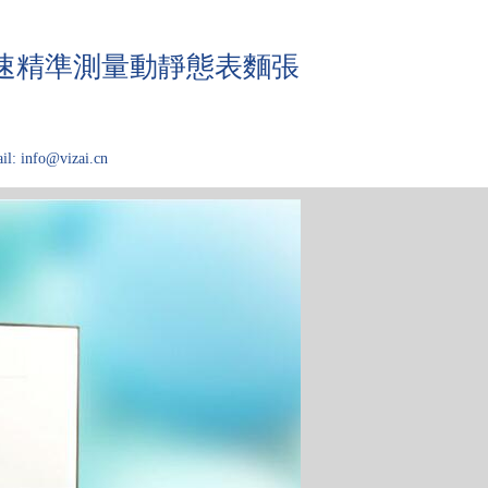
快速精準測量動靜態表麵張
il: info@vizai.cn
域
關於Kibron
论文大厅
技术问答