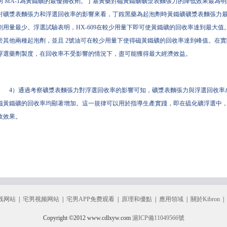
明 MA-1為黃鐵礦的最優捕收劑。丁基黃藥對磁黃鐵礦礦漿表麵張力的降低效果最為
對礦漿表麵張力和浮選回收率的影響來看，丁銨黑藥為起泡劑時黃鐵礦礦漿表麵張力最低，
劑用量最少。浮選試驗表明，HX-609在較少用量下即可使黃鐵礦的回收率達到最大
於其他兩種起泡劑，並且 2號油可在較少用量下使得磁黃鐵礦的回收率達到峰值。在
浮選藥劑製度，在回收率不受影響的情況下，盡可能獲得最大經濟效益。
4）通過考察礦漿表麵張力對浮選回收率的影響可知，礦漿表麵張力與浮選回收率
磁黃鐵礦的回收率均顯著增加。這一規律可以用於指導生產實踐，即在硫化礦浮選中
收效果。
线网站
|
宅男视频网站
|
宅男APP免费观看
|
原理和優點
|
應用領域
|
關於Kibron
|
Copyright ©2012 www.cdlxyw.com
滬ICP備11049566號