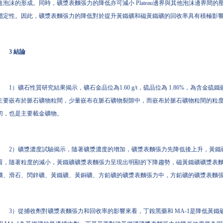
進泡沫的形成。同時，礦漿表麵張力的降低亦可減小 Plateau邊界與其他泡沫邊界
穩定性。因此，礦漿表麵張力的降低對於提升黃鐵礦和磁黃鐵礦的回收率具有積極影
3 結論
1）礦石性質研究結果揭示，礦石金品位為1.60 g/t，硫品位為 1.86%，為含
主要嵌布於脈石礦物粒間，少量嵌布在脈石礦物裂隙中，而嵌布於脈石礦物粒間的粒度多大
切，也是主要載金礦物。
2）礦漿濃度試驗揭示，隨著礦漿濃度的增加，礦漿表麵張力先降低後上升，黃鐵礦
看，隨著粒度的減小，黃鐵礦礦漿表麵張力呈現出明顯的下降趨勢，磁黃鐵礦礦漿表
礦、滑石、閃鋅礦、黃鐵礦、黃銅礦、方鉛礦的礦漿表麵張力中，方鉛礦的礦漿表麵
3）從捕收劑對礦漿表麵張力和回收率的影響來看，丁銨黑藥和 MA-1是降低黃