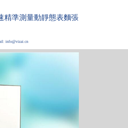
快速精準測量動靜態表麵張
il: info@vizai.cn
域
關於Kibron
论文大厅
技术问答