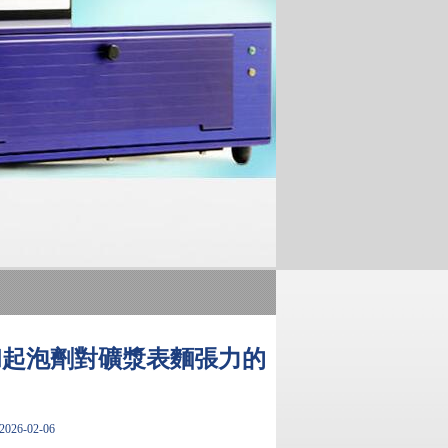
和起泡劑對礦漿表麵張力的
26-02-06