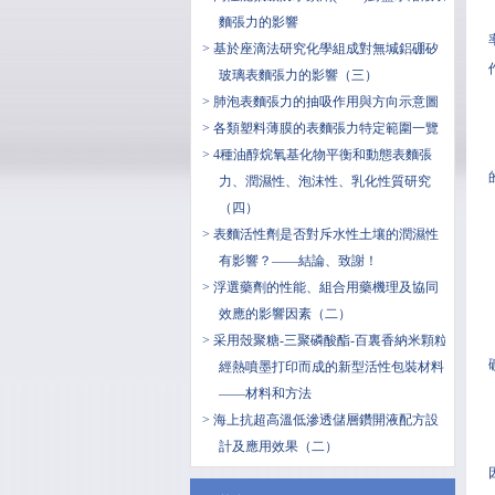
麵張力的影響
> 基於座滴法研究化學組成對無堿鋁硼矽
玻璃表麵張力的影響（三）
> 肺泡表麵張力的抽吸作用與方向示意圖
> 各類塑料薄膜的表麵張力特定範圍一覽
> 4種油醇烷氧基化物平衡和動態表麵張
力、潤濕性、泡沫性、乳化性質研究
（四）
> 表麵活性劑是否對斥水性土壤的潤濕性
有影響？——結論、致謝！
> 浮選藥劑的性能、組合用藥機理及協同
效應的影響因素（二）
> 采用殼聚糖-三聚磷酸酯-百裏香納米顆粒
經熱噴墨打印而成的新型活性包裝材料
——材料和方法
> 海上抗超高溫低滲透儲層鑽開液配方設
計及應用效果（二）