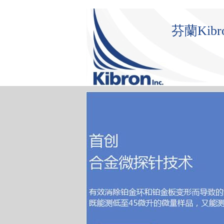
芬蘭Ki
首 頁