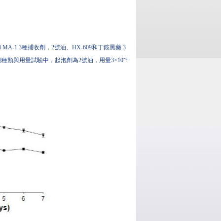
1 3種捕收劑，2號油、HX-609和丁銨黑藥 3
收劑種類與用量試驗中，起泡劑為2號油，用量3×10⁻⁵