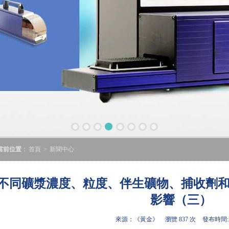
當前位置
：
首頁
>
新聞中心
不同礦漿濃度、粒度、伴生礦物、捕收劑
影響（三）
來源：《黃金》
瀏覽 837 次
發布時間:20