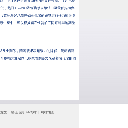
明顯，並且它也是磁黃鐵礦的優良捕收劑。從起泡劑
然而 HX-609降低礦漿表麵張力至最低點時藥
值。2號油為起泡劑時磁黃鐵礦的礦漿表麵張力顯著低
實際生產中，可以根據礦石性質的不同來科學地調整
成反比關係，隨著礦漿表麵張力的降低，黃鐵礦與
，可以嚐試通過降低礦漿表麵張力來改善硫化礦的回
論文
|
聯係宅男666网站
|
網站地圖