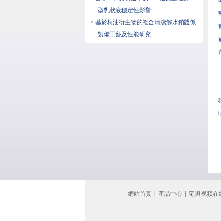
型乳狀液穩定性影響
> 基於桐油衍生物的複合清潔解水鎖體係
製備工藝及性能研究
網站首頁
|
產品中心
|
宅男视频在