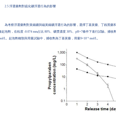
2.5 浮選藥劑對硫化礦浮選行為的影響
為考察浮選藥劑對黃鐵礦與磁黃鐵礦浮選行為的影響，選擇丁基黃藥、丁銨黑藥和 MA-
種起泡劑，在粒度 -0.074 mm占比 80%、礦漿濃度 30%、pH=7條件下進行試驗。捕
mol/L。起泡劑種類與用量試驗中，捕收劑為丁基黃藥，用量9×10⁻³ mol/L。