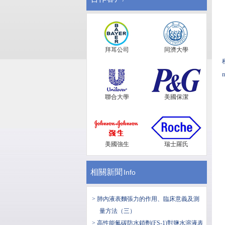
拜耳公司
同濟大學
聯合大學
美國保潔
美國強生
瑞士羅氏
相關新聞
Info
> 肺內液表麵張力的作用、臨床意義及測
量方法（三）
> 高性能氟碳防水鎖劑(FS-1)對鹽水溶液表