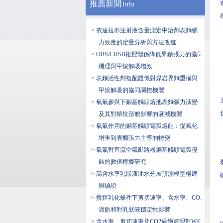
推薦新聞
Info
> 依達拉奉注射液含量測定中溶劑表麵張
力效應的定量分析與方法改進
> OBS/CHSB複配體係降低界麵張力的協同
機理與甲烷解吸增效
> 表麵活性劑複配體係對煤岩界麵重構與
甲烷解吸的協同調控機製
> 氧氣參與下銅基觸頭熔池表麵張力演變
及其對熔坑形貌影響的衰減機製
> 氧氣作用的銅基觸頭電弧熔蝕：從氧化
增重到表麵張力主導的轉變
> 氧氣對直流空氣斷路器銅基觸頭電弧侵
蝕的數值模擬研究
> 高含水率乳狀液油水分層預測模型構建
與驗證
> 攪拌乳化條件下剪切速率、含水率、CO2
過飽和對乳狀液穩定性影響
> 含水率、剪切速率及CO2過飽處理對W/O