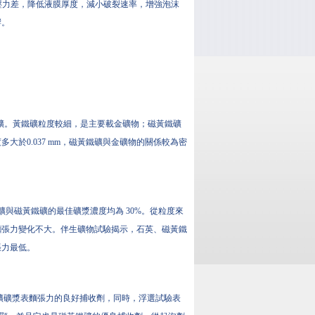
間的壓力差，降低液膜厚度，減小破裂速率，增強泡沫
響。
金硫鐵礦。黃鐵礦粒度較細，是主要載金礦物；磁黃鐵礦
於0.037 mm，磁黃鐵礦與金礦物的關係較為密
與磁黃鐵礦的最佳礦漿濃度均為 30%。從粒度來
麵張力變化不大。伴生礦物試驗揭示，石英、磁黃鐵
張力最低。
鐵礦礦漿表麵張力的良好捕收劑，同時，浮選試驗表