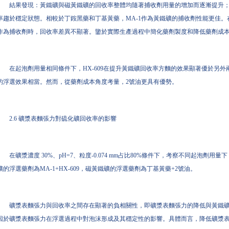
結果發現：黃鐵礦與磁黃鐵礦的回收率整體均隨著捕收劑用量的增加而逐漸提升
率趨於穩定狀態。相較於丁銨黑藥和丁基黃藥，MA-1作為黃鐵礦的捕收劑性能更佳。在
作為捕收劑時，回收率差異不顯著。鑒於實際生產過程中簡化藥劑製度和降低藥劑成
在起泡劑用量相同條件下，HX-609在提升黃鐵礦回收率方麵的效果顯著優於另外兩
的浮選效果相當。然而，從藥劑成本角度考量，2號油更具有優勢。
2.6 礦漿表麵張力對硫化礦回收率的影響
在礦漿濃度 30%、pH=7、粒度-0.074 mm占比80%條件下，考察不同起泡
礦的浮選藥劑為MA-1+HX-609，磁黃鐵礦的浮選藥劑為丁基黃藥+2號油。
礦漿表麵張力與回收率之間存在顯著的負相關性，即礦漿表麵張力的降低與黃鐵
因於礦漿表麵張力在浮選過程中對泡沫形成及其穩定性的影響。具體而言，降低礦漿