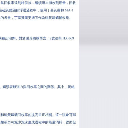
；當回收率達到峰值後，繼續增加捕收劑用量，回收
磁黃鐵礦的浮選過程中，使用丁基黃藥和 MA-1
本的考量，丁基黃藥更適宜作為磁黃鐵礦捕收劑。
種起泡劑。對於磁黃鐵礦而言，2號油與 HX-609
劑用量下，礦漿表麵張力與回收率之間的關係。其中，黃鐵
礦和磁黃鐵礦回收率的提高呈正相關。這一現象可歸
表麵張力可減少泡沫生成過程中的能量消耗，從而促