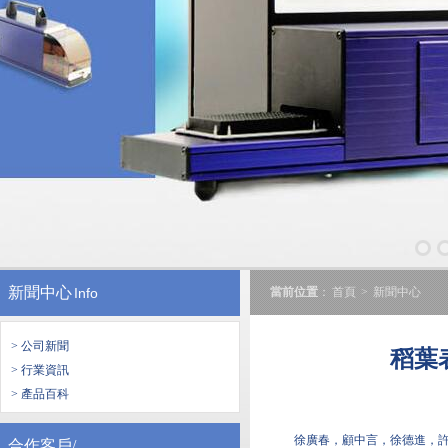
新聞中心
Info
當前位置
：
首頁
>
新聞中心
> 公司新聞
稻葉
> 行業資訊
> 產品百科
徐廣春，顧中言，徐德進，
合作客戶/