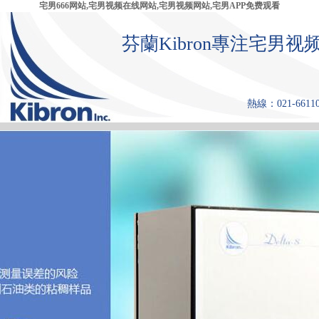
宅男666网站,宅男视频在线网站,宅男视频网站,宅男APP免费观看
芬蘭Kibron專注宅
熱線：021-661108
首 頁
產品中心
張力儀
宅