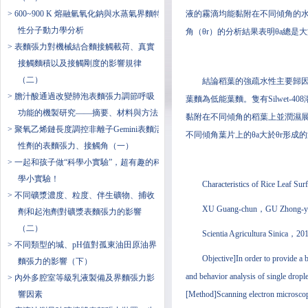
> 600~900 K 熔融氫氧化鈉與水蒸氣界麵特
液的霧滴均能黏附在不同傾角的水
性分子動力學分析
角（θr）的分析結果表明θa總是大
> 表麵張力對機械結合麵接觸載荷、真實
接觸麵積以及接觸剛度的影響規律
（二）
結論稻葉的強疏水性主要歸
> 膽汁酸通過改變肺泡表麵張力調節呼吸
葉麵為低能葉麵。隻有Silwet-
功能的機製研究——摘要、材料與方法
黏附在不同傾角的稻葉上並潤濕展布
> 聚氧乙烯鏈長度調控非離子Gemini表麵活
不同傾角葉片上的θa大於θr形
性劑的表麵張力、接觸角（一）
> 一起和孩子做“科學小實驗”，超有趣的科
學小實驗！
Characteristics of Rice Leaf Sur
> 不同礦漿濃度、粒度、伴生礦物、捕收
XU Guang-chun，GU Zhong-y
劑和起泡劑對礦漿表麵張力的影響
（二）
Scientia Agricultura Sinica，2
> 不同類型的堿、pH值對孤東油田原油界
Objective]In order to provide a b
麵張力的影響（下）
and behavior analysis of single drople
> ​內外多腔室等級乳液製備及界麵張力影
響因素
[Method]Scanning electron microscope(