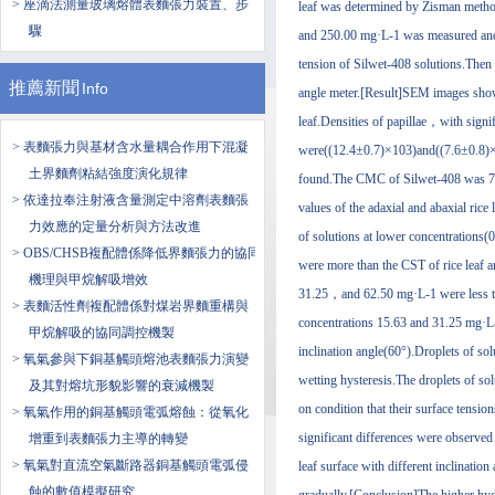
> 座滴法測量玻璃熔體表麵張力裝置、步
leaf was determined by Zisman met
驟
and 250.00 mg·L-1 was measured and t
tension of Silwet-408 solutions.Then t
推薦新聞
Info
angle meter.[Result]SEM images showed
leaf.Densities of papillae，with signif
> 表麵張力與基材含水量耦合作用下混凝
were((12.4±0.7)×103)and((7.6±0.8)×1
土界麵劑粘結強度演化規律
found.The CMC of Silwet-408 was 78
> 依達拉奉注射液含量測定中溶劑表麵張
values of the adaxial and abaxial r
力效應的定量分析與方法改進
of solutions at lower concentrations(
> OBS/CHSB複配體係降低界麵張力的協同
were more than the CST of rice leaf 
機理與甲烷解吸增效
31.25，and 62.50 mg·L-1 were less tha
> 表麵活性劑複配體係對煤岩界麵重構與
concentrations 15.63 and 31.25 mg·L-1
甲烷解吸的協同調控機製
inclination angle(60°).Droplets of sol
> 氧氣參與下銅基觸頭熔池表麵張力演變
wetting hysteresis.The droplets of sol
及其對熔坑形貌影響的衰減機製
on condition that their surface tens
> 氧氣作用的銅基觸頭電弧熔蝕：從氧化
significant differences were observed
增重到表麵張力主導的轉變
> 氧氣對直流空氣斷路器銅基觸頭電弧侵
leaf surface with different inclinati
蝕的數值模擬研究