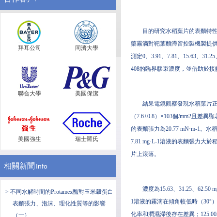
目的研究水稻葉片的表麵特性和有
藥霧滴對靶葉麵滯留控製機製提供
拜耳公司
同濟大學
測定0、3.91、7.81、15.63、31.
408的臨界膠束濃度，並借助於
聯合大學
美國保潔
結果電鏡觀察發現水稻葉片正、
（7.6±0.8）×103個/mm2且
的表麵張力為20.77 mN·m-1。
美國強生
瑞士羅氏
7.81 mg·L-1溶液的表麵張
片上滾落。
相關新聞
Info
濃度為15.63、31.25、62.
> 不同水解時間的Protamex酶對玉米穀蛋白
1溶液的霧滴在傾角較低時（30°）
表麵張力、泡沫、理化性質等的影響
化率和潤濕滯後存在差異；125.00
（一）