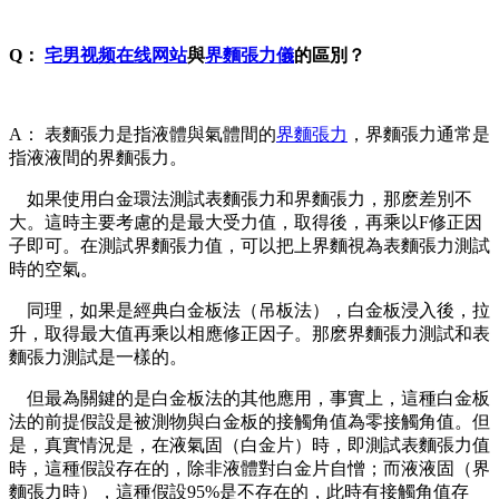
Q：
宅男视频在线网站
與
界麵張力儀
的區別？
A： 表麵張力是指液體與氣體間的
界麵張力
，界麵張力通常是
指液液間的界麵張力。
如果使用白金環法測試表麵張力和界麵張力，那麽差別不
大。這時主要考慮的是最大受力值，取得後，再乘以F修正因
子即可。在測試界麵張力值，可以把上界麵視為表麵張力測試
時的空氣。
同理，如果是經典白金板法（吊板法），白金板浸入後，拉
升，取得最大值再乘以相應修正因子。那麽界麵張力測試和表
麵張力測試是一樣的。
但最為關鍵的是白金板法的其他應用，事實上，這種白金板
法的前提假設是被測物與白金板的接觸角值為零接觸角值。但
是，真實情況是，在液氣固（白金片）時，即測試表麵張力值
時，這種假設存在的，除非液體對白金片自憎；而液液固（界
麵張力時），這種假設95%是不存在的，此時有接觸角值存