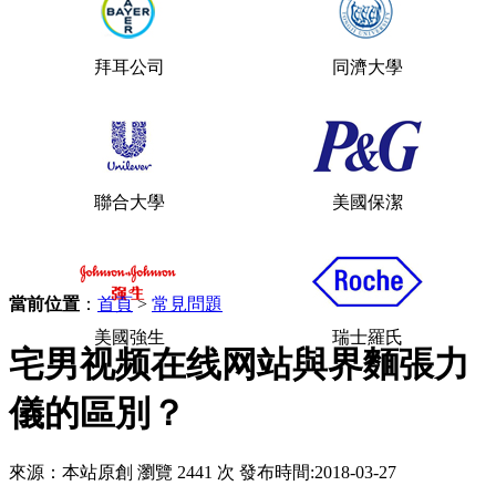
拜耳公司
同濟大學
聯合大學
美國保潔
當前位置
：
首頁
>
常見問題
美國強生
瑞士羅氏
宅男视频在线网站與界麵張力
儀的區別？
來源：本站原創
瀏覽 2441 次
發布時間:2018-03-27