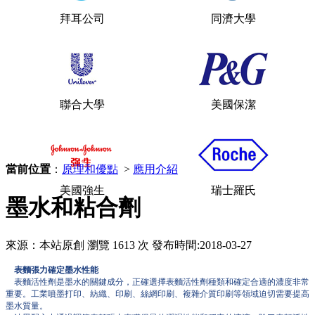
拜耳公司
同濟大學
聯合大學
美國保潔
當前位置
：
原理和優點
>
應用介紹
美國強生
瑞士羅氏
墨水和粘合劑
來源：本站原創
瀏覽 1613 次
發布時間:2018-03-27
表麵張力確定墨水性能
表麵活性劑是墨水的關鍵成分，正確選擇表麵活性劑種類和確定合適的濃度非常
重要。工業噴墨打印、紡織、印刷、絲網印刷、複雜介質印刷等領域迫切需要提高
墨水質量。