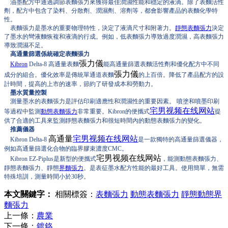
油墨配方中通過調節表麵張力來獲得最佳潤濕性能和穩定的液滴。除了表麵活性
劑，配方中包含了染料、分散劑、潤濕劑、溶劑等，都會影響產品的表麵化學特
性。
表麵張力是墨水的重要物理特性，決定了液滴尺寸和附著力。
靜態表麵張力
決定
了墨水的彎液麵恢複和液滴的行成。例如，低表麵張力導致過度潤濕，高表麵張力
導致潤濕不足。
高通量篩選係統確定表麵張力
張力儀
Kibron
Delta-8 高通量表麵
能高通量篩選表麵活性劑和優化配方中不同
張力儀
成分的組合。優化效率是傳統單通道表麵
的上百倍。降低了產品配方的設
計時間，提高的上市的速率，節約了研發成本和勞動力。
墨水質量控製
測量墨水的表麵張力是評估印刷適應性和潤濕性的重要因素。 噴塗和噴墨印刷
宅男视频在线网站
等過程中監測
動態表麵張力
非常重要。Kibron的便攜式
提
供了合適的工具來監測靜態表麵張力和很短時間內的動態表麵張力的變化。
推薦儀器
高通量
宅男视频在线网站
Kibron Delta-8
是一款獨特的高通量篩選儀器，
例如高通量篩選化合物的臨界膠束濃度CMC。
宅男视频在线网站
Kibron EZ-Piplus是新型的便攜式
，能測動態表麵張力、
靜態表麵張力、靜態
界麵張力
。是表征墨水配方性能的最好工具。使用簡單，無需
特殊培訓，測量時間小於30秒。
本文關鍵字：
相關標簽：
表麵張力
動態表麵張力
靜態動態界
麵張力
上一條：
農業
下一條：
鍍鉻